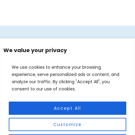
Footer
STARTSEITE
ÜBER MICH
BÜCHER
We value your privacy
We use cookies to enhance your browsing
experience, serve personalized ads or content, and
analyze our traffic. By clicking "Accept All", you
consent to our use of cookies.
Accept All
Customize
EVENTS
KONTAKT
DE
EN