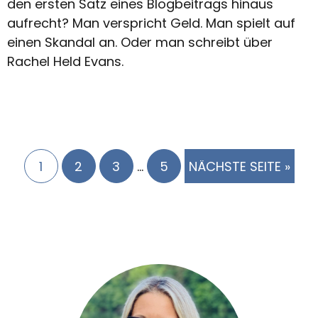
den ersten Satz eines Blogbeitrags hinaus
aufrecht? Man verspricht Geld. Man spielt auf
einen Skandal an. Oder man schreibt über
Rachel Held Evans.
Interim
PAGE
PAGE
PAGE
PAGE
1
2
3
…
5
NÄCHSTE SEITE »
pages
omitted
Primary
Sidebar