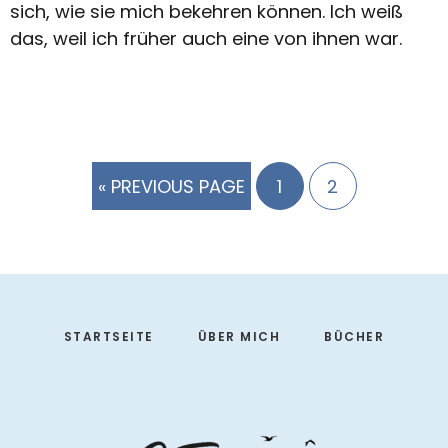
sich, wie sie mich bekehren können. Ich weiß
das, weil ich früher auch eine von ihnen war.
GO
PAGE
PAGE
«
PREVIOUS PAGE
1
2
TO
Footer
STARTSEITE
ÜBER MICH
BÜCHER