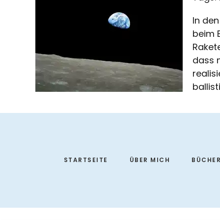
In den
beim B
Rakete
dass 
realis
ballis
Footer
STARTSEITE
ÜBER MICH
BÜCHE