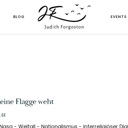
R
BLOG
EVENTS
Author
JUDITH
FORGOSTON
eine Flagge weht
LGE
Nasa - Weltall - Nationalismus - interreligiöser Dia