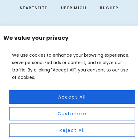
STARTSEITE
ÜBER MICH
BÜCHER
We value your privacy
We use cookies to enhance your browsing experience,
serve personalized ads or content, and analyze our
traffic. By clicking "Accept All", you consent to our use
of cookies.
EVENTS
KONTAKT
DE
EN
Accept All
© 2026 Judith Forgoston · Website by
Silver Rockets
Customize
Reject All