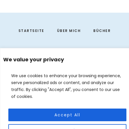
Footer
STARTSEITE
ÜBER MICH
BÜCHER
We value your privacy
We use cookies to enhance your browsing experience,
serve personalized ads or content, and analyze our
traffic. By clicking "Accept All", you consent to our use
of cookies.
EVENTS
KONTAKT
DE
EN
Accept All
© 2026 Judith Forgoston · Website by
Silver Rockets