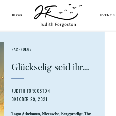
R
BLOG
EVENTS
Author
JUDITH
FORGOSTON
NACHFOLGE
Glückselig seid ihr...
JUDITH FORGOSTON
OKTOBER 29, 2021
Tags:
Atheismus
,
Nietzsche
,
Bergpredigt
,
The