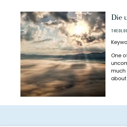
Die 
THEOLO
Keywor
One of
uncomf
much 
about
Footer