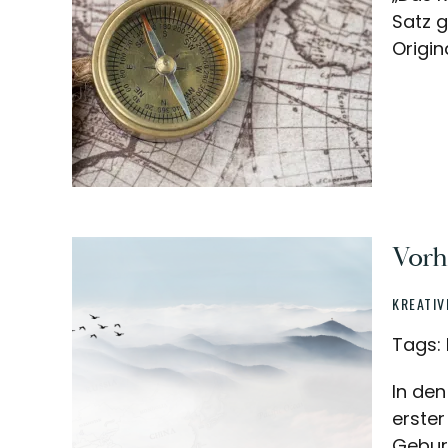
Satz g
Origin
Vorha
KREATIV
Tags: 
In den
erster
Gebur