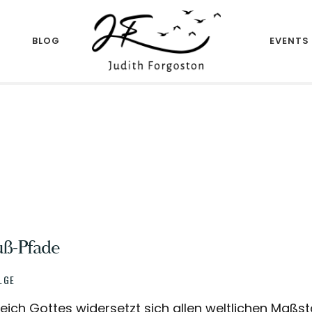
R
BLOG
EVENTS
Author
JUDITH
FORGOSTON
uß-Pfade
LGE
eich Gottes widersetzt sich allen weltlichen Maßs