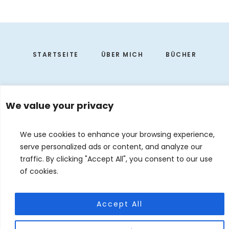
Footer
STARTSEITE
ÜBER MICH
BÜCHER
We value your privacy
We use cookies to enhance your browsing experience,
serve personalized ads or content, and analyze our
traffic. By clicking "Accept All", you consent to our use
of cookies.
EVENTS
KONTAKT
DE
EN
Accept All
© 2026 Judith Forgoston · Website by
Silver Rockets