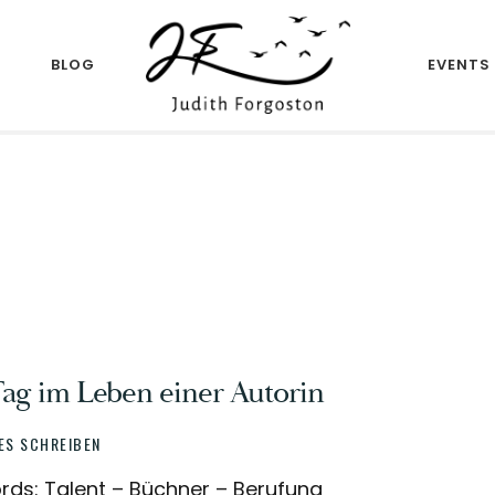
R
BLOG
EVENTS
Author
JUDITH
FORGOSTON
Tag im Leben einer Autorin
ES SCHREIBEN
rds: Talent – Büchner – Berufung