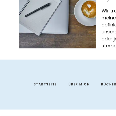
Wir tr
meiner
defini
unsere
oder j
sterbe
Footer
STARTSEITE
ÜBER MICH
BÜCHE