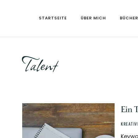
Skip
Skip
to
to
STARTSEITE
ÜBER MICH
BÜCHE
main
footer
content
Talent
Ein 
KREATIV
Keywo