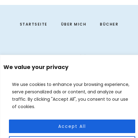
Footer
STARTSEITE
ÜBER MICH
BÜCHER
We value your privacy
We use cookies to enhance your browsing experience,
serve personalized ads or content, and analyze our
traffic. By clicking "Accept All", you consent to our use
of cookies.
EVENTS
KONTAKT
DE
EN
© 2026 Judith Forgoston · Website by
Silver Rockets
Accept All