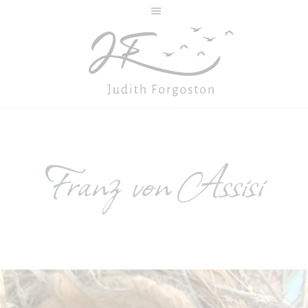
Skip
Skip
to
to
main
footer
content
JUDITH
Author
FORGOSTON
Franz von Assisi