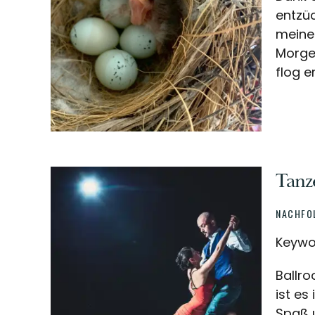
entzüc
meiner
Morge
flog e
Tanz
NACHFO
Keywo
Ballro
ist es
Spaß u