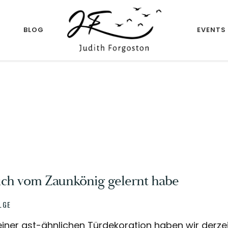
R
BLOG
EVENTS
Author
JUDITH
FORGOSTON
ich vom Zaunkönig gelernt habe
LGE
iner ast-ähnlichen Türdekoration haben wir derzei