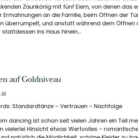
kenden Zaunkönig mit fünf Eiern, von denen das ers
 Ermahnungen an die Familie, beim Öffnen der Tür 
n überrumpelt, und anstatt während dem Öffnen d
r stattdessen ins Haus hinein....
en auf Goldniveau
LGE
rds: Standardtänze – Vertrauen – Nachfolge
om dancing ist schon seit vielen Jahren ein Teil 
 in vielerlei Hinsicht etwas Wertvolles – romantisch
nd natürlich die Möglichkeit, schöne Kleider zu tr