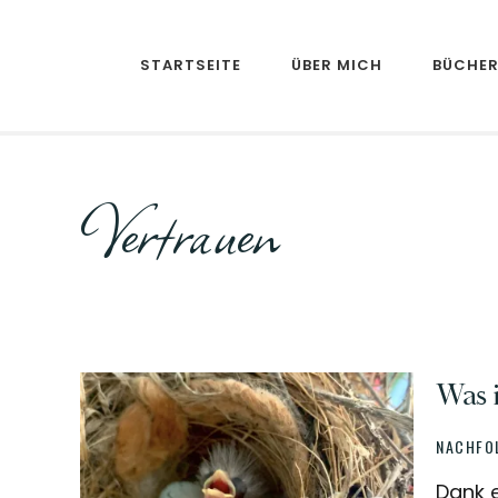
Skip
Skip
to
to
STARTSEITE
ÜBER MICH
BÜCHE
main
footer
content
Vertrauen
Was 
NACHFO
Dank e