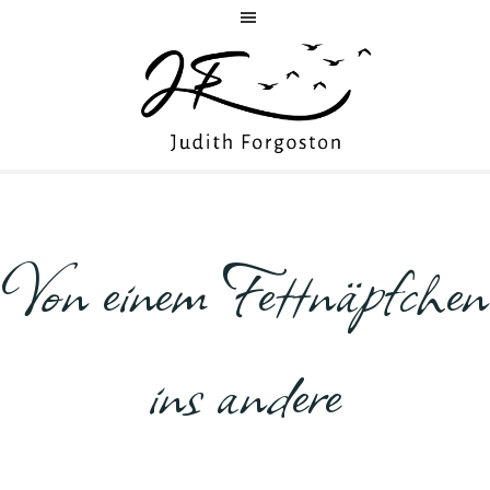
Skip
Skip
to
to
main
footer
content
JUDITH
Author
FORGOSTON
Von einem Fettnäpfchen
ins andere