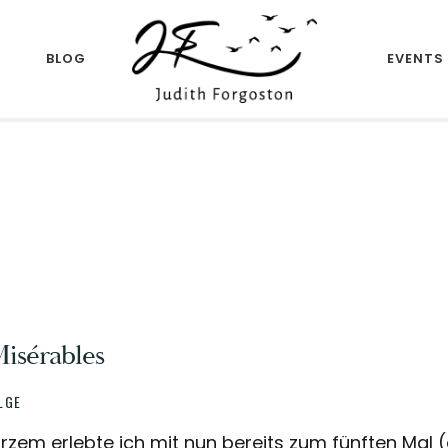
R
BLOG
EVENTS
Author
JUDITH
FORGOSTON
Misérables
LGE
rzem erlebte ich mit nun bereits zum fünften Mal 