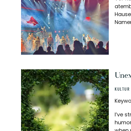
atembe
Hause
Namen
Unex
KULTUR
Keywor
I’ve s
humor 
when m