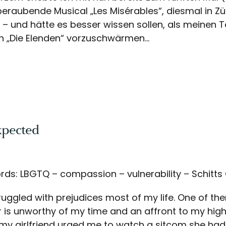
raubende Musical „Les Misérables“, diesmal in Zür
 – und hätte es besser wissen sollen, als meinen
 „Die Elenden“ vorzuschwärmen...
pected
ds: LBGTQ – compassion – vulnerability – Schitts 
truggled with prejudices most of my life. One of the
is unworthy of my time and an affront to my high 
y girlfriend urged me to watch a sitcom she had 