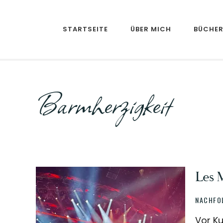
Skip
Skip
to
to
STARTSEITE
ÜBER MICH
BÜCHE
main
footer
content
Barmherzigkeit
Les 
NACHFO
Vor Ku