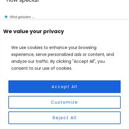
Wird geladen …
Antworten
We value your privacy
Judith Forgoston
says
We use cookies to enhance your browsing
experience, serve personalized ads or content, and
April 4, 2025 at 6:22 a.m.
analyze our traffic. By clicking "Accept All", you
consent to our use of cookies.
Thank you for your thoughts, Greg… I agree and
Accept All
am so thankful in these times for the peace of
God that passes out understanding. Blessings!
Customize
Wird geladen …
Reject All
Antworten